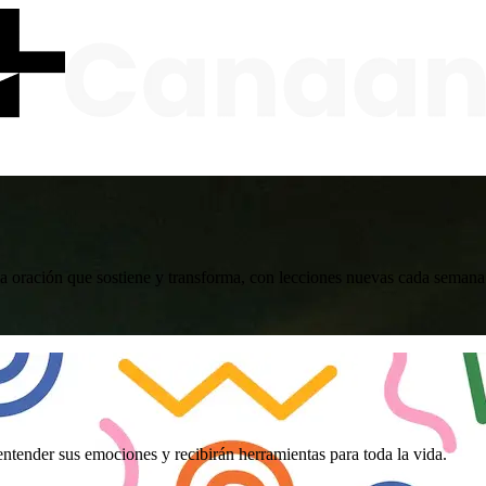
oración que sostiene y transforma, con lecciones nuevas cada semana.
ntender sus emociones y recibirán herramientas para toda la vida.