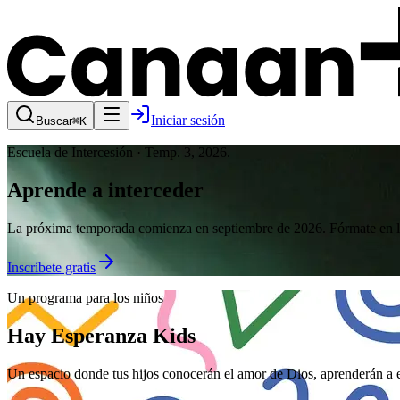
Iniciar sesión
Buscar
⌘K
Escuela de Intercesión · Temp. 3, 2026.
Aprende a interceder
La próxima temporada comienza en septiembre de 2026. Fórmate en la 
Inscríbete gratis
Un programa para los niños
Hay Esperanza Kids
Un espacio donde tus hijos conocerán el amor de Dios, aprenderán a e